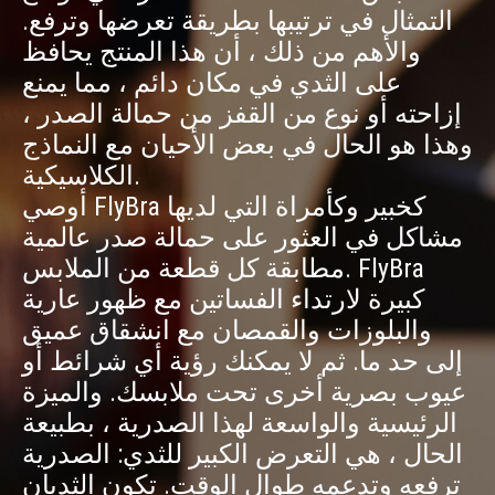
التمثال في ترتيبها بطريقة تعرضها وترفع.
والأهم من ذلك ، أن هذا المنتج يحافظ
على الثدي في مكان دائم ، مما يمنع
إزاحته أو نوع من القفز من حمالة الصدر ،
وهذا هو الحال في بعض الأحيان مع النماذج
الكلاسيكية.
أوصي FlyBra كخبير وكأمراة التي لديها
مشاكل في العثور على حمالة صدر عالمية
مطابقة كل قطعة من الملابس. FlyBra
كبيرة لارتداء الفساتين مع ظهور عارية
والبلوزات والقمصان مع انشقاق عميق
إلى حد ما. ثم لا يمكنك رؤية أي شرائط أو
عيوب بصرية أخرى تحت ملابسك. والميزة
الرئيسية والواسعة لهذا الصدرية ، بطبيعة
الحال ، هي التعرض الكبير للثدي: الصدرية
ترفعه وتدعمه طوال الوقت. تكون الثديان