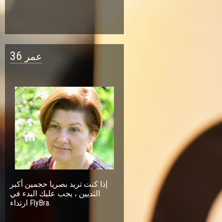
36
عمر
إذا كنت تريد بصريا حجمين أكبر
الثديين ، يجب عليك البدء في
ارتداء FlyBra.