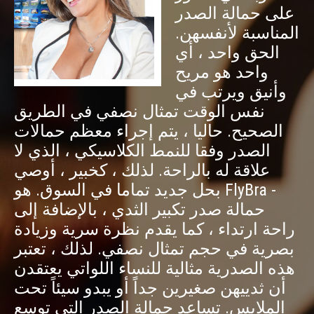
على حمالة الصدر
المناسبة لأنفسهن.
الحق واحد ، أي
واحد هو مريح
وأنيق ويرتب في
نفس الوقت تمثال نصفي في الطريق
الصحيح. حاليا ، يتم إجراء معظم حمالات
الصدر وفقا للنمط الكلاسيكي ، الذي لا
علاقة له بالراحة. لذلك ، كخبير ، أوصي
بحل جديد تماما في السوق. هو FlyBra -
حمالة صدر تكبير الثدي ، بالإضافة إلى
راحة ارتداء ، كما يقدم نظرة سرية وزيادة
بصرية في حجم تمثال نصفي. لذلك ، تعتبر
هذه الصدرية مثالية للنساء اللواتي يعتقدن
أن ثدييهن صغيرين جداً أو يبدو سيئاً تحت
الملابس. تساعد حمالة الصدر التي توسع