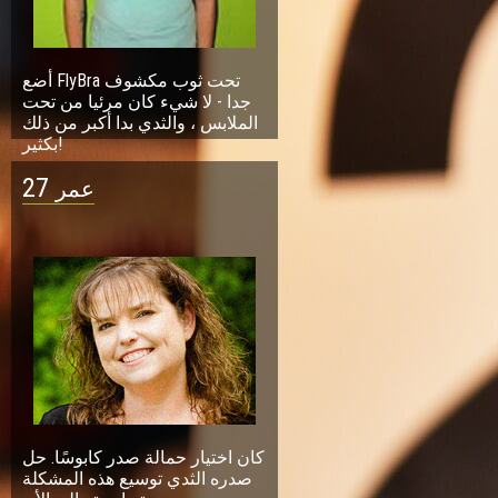
أضع FlyBra تحت ثوب مكشوف
جدا - لا شيء كان مرئيا من تحت
الملابس ، والثدي بدا أكبر من ذلك
بكثير!
27
عمر
كان اختيار حمالة صدر كابوسًا. حل
صدره الثدي توسيع هذه المشكلة