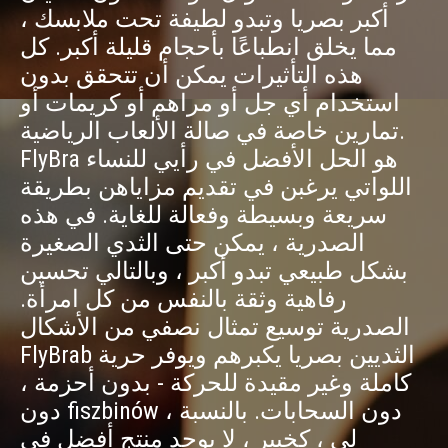
أكبر بصريا وتبدو لطيفة تحت ملابسك ،
مما يخلق انطباعًا بأحجام قليلة أكبر. كل
هذه التأثيرات يمكن أن تتحقق بدون
استخدام أي جل أو مراهم أو كريمات أو
تمارين خاصة في صالة الألعاب الرياضية.
FlyBra هو الحل الأفضل في رأيي للنساء
اللواتي يرغبن في تقديم مزاياهن بطريقة
سريعة وبسيطة وفعالة للغاية. في هذه
الصدرية ، يمكن حتى الثدي الصغيرة
بشكل طبيعي تبدو أكبر ، وبالتالي تحسين
رفاهية وثقة بالنفس من كل امرأة.
الصدرية توسيع تمثال نصفي من الأشكال
FlyBrab الثديين بصريا يكبرهم ويوفر حرية
كاملة وغير مقيدة للحركة - بدون أحزمة ،
دون fiszbinów ، دون السحابات. بالنسبة
لي ، كخبير ، لا يوجد منتج أفضل في