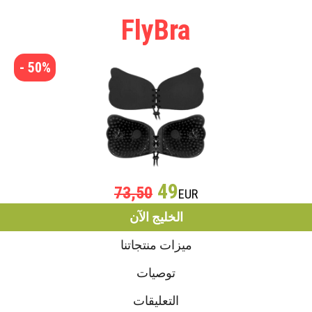
FlyBra
- 50%
49
73,50
EUR
الخليج الآن
ميزات منتجاتنا
توصيات
التعليقات